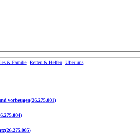
les & Familie
Retten & Helfen
Über uns
und vorbeugen
26.275.001
s
26.275.004
s
atz
26.275.005
s