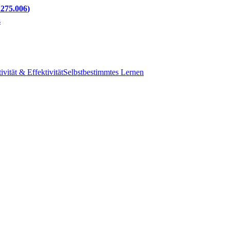
.275.006
s
ivität & Effektivität
Selbstbestimmtes Lernen